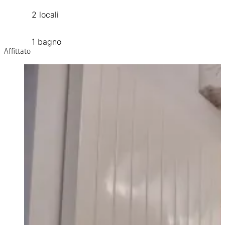
2 locali
1 bagno
Affittato