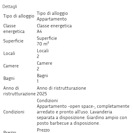
Dettagli
Tipo di alloggio
Tipo di alloggio
Appartamento
Classe
Classe energetica
energetica
A4
Superficie
Superficie
70 m²
Locali
Locali
2
Camere
Camere
2
Bagni
Bagni
1
Anno di
Anno di ristrutturazione
ristrutturazione
2025
Condizioni
Appartamento -open space-, completamente
Condizioni
arredato e pronto all’uso. Lavanderia
separata a disposizione. Giardino ampio con
posto barbecue a disposizione.
Prezzo
Prezzo